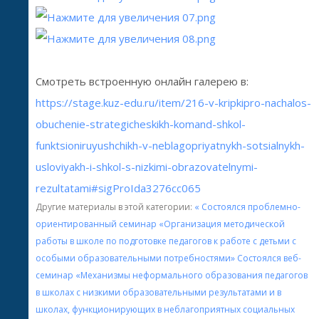
Смотреть встроенную онлайн галерею в:
https://stage.kuz-edu.ru/item/216-v-kripkipro-nachalos-
obuchenie-strategicheskikh-komand-shkol-
funktsioniruyushchikh-v-neblagopriyatnykh-sotsialnykh-
usloviyakh-i-shkol-s-nizkimi-obrazovatelnymi-
rezultatami#sigProIda3276cc065
Другие материалы в этой категории:
« Состоялся проблемно-
ориентированный семинар «Организация методической
работы в школе по подготовке педагогов к работе с детьми с
особыми образовательными потребностями»
Состоялся веб-
семинар «Механизмы неформального образования педагогов
в школах с низкими образовательными результатами и в
школах, функционирующих в неблагоприятных социальных